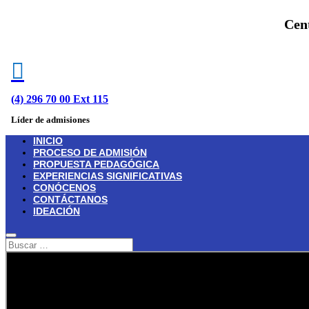
Cen

(4) 296 70 00 Ext 115
Líder de admisiones
INICIO
PROCESO DE ADMISIÓN
PROPUESTA PEDAGÓGICA
EXPERIENCIAS SIGNIFICATIVAS
CONÓCENOS
CONTÁCTANOS
IDEACIÓN